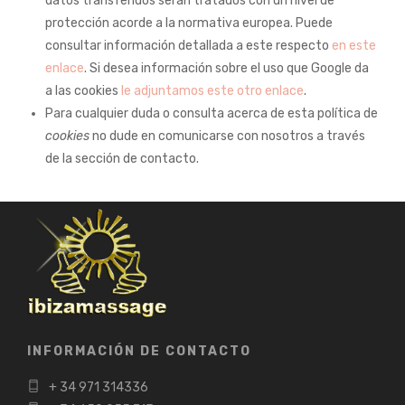
datos transferidos serán tratados con un nivel de
protección acorde a la normativa europea. Puede
consultar información detallada a este respecto
en este
enlace
. Si desea información sobre el uso que Google da
a las cookies
le adjuntamos este otro enlace
.
Para cualquier duda o consulta acerca de esta política de
cookies
no dude en comunicarse con nosotros a través
de la sección de contacto.
INFORMACIÓN DE CONTACTO
+ 34 971 314336